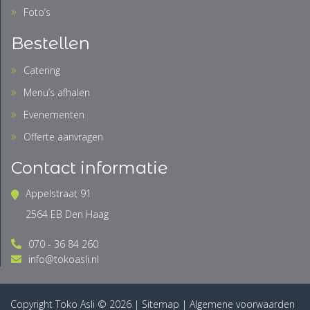
Foto’s
Bestellen
Catering
Menu’s afhalen
Evenementen
Offerte aanvragen
Contact informatie
Appelstraat 91
2564 EB Den Haag
070 - 36 84 260
info@tokoasli.nl
Copyright Toko Asli © 2026 |
Sitemap
|
Algemene voorwaarden