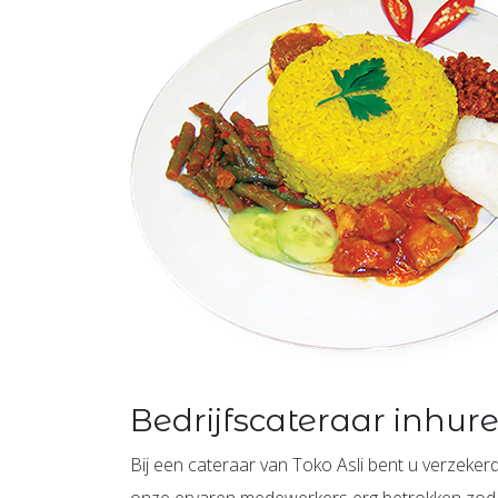
Bedrijfscateraar inhur
Bij een cateraar van Toko Asli bent u verzekerd
onze ervaren medewerkers erg betrokken zodat 