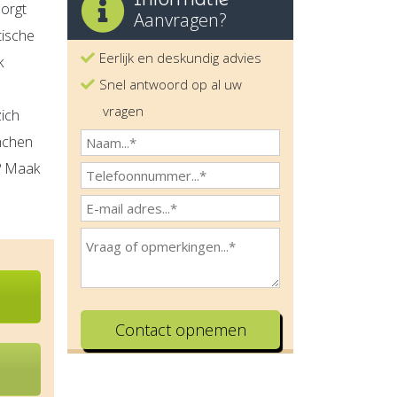
zorgt
Aanvragen?
tische
Eerlijk en deskundig advies
k
Snel antwoord op al uw
vragen
zich
nchen
n? Maak