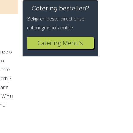
Catering bestellen?
Bekijk en bestel direct onze
cateringmenu's online.
Catering Menu's
onze 6
 u.
enste
erbij?
warm
Wilt u
r u