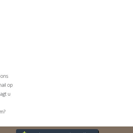
l ons
mail op
aagt u
am?