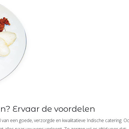
en? Ervaar de voordelen
 van een goede, verzorgde en kwalitatieve Indische catering. Oo
alles naar uw wens verloopt. Zo zorgen wij er altijd voor dat: